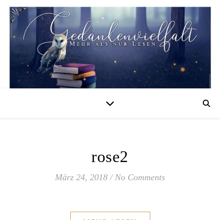
rose2
März 24, 2018
/
No Comments