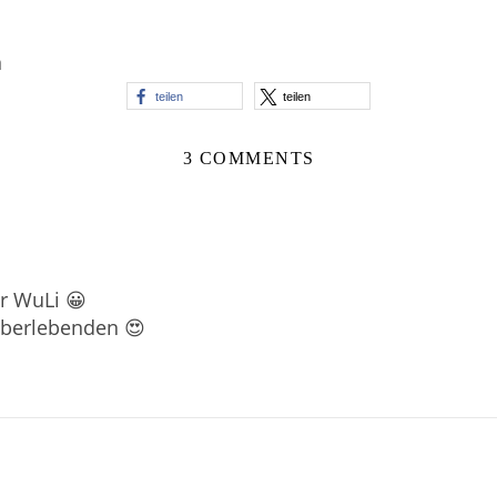
n
teilen
teilen
3 COMMENTS
r WuLi 😀
Überlebenden 😍