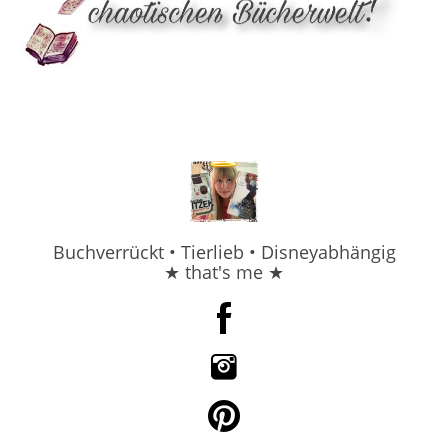
Buchverrückt • Tierlieb • Disneyabhängig
★ that's me ★