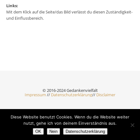
Links:
Mit dem Klick auf die Seite/das Bild verlässt du diesen Zuständigkeit-
und Einflussbereich.
© 2016-2024 Gedankenvielfalt
Impressum
//
Datenschutzerklärung
//
Disclaimer
Diese Website benutzt Cookies. Wenn du die Website weiter
Ashe Theme by Royal-Flush - 2026 ©
nutzt, gehe ich von deinem Einverständnis aus.
OK
Nein
Datenschutzerklärung