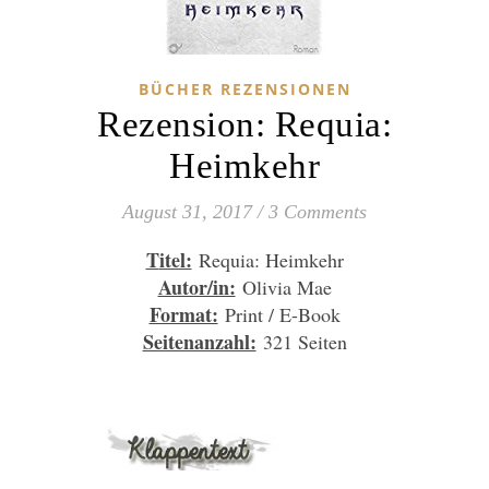
BÜCHER REZENSIONEN
Rezension: Requia:
Heimkehr
August 31, 2017
/
3 Comments
Titel:
Requia: Heimkehr
Autor/in:
Olivia Mae
Format:
Print / E-Book
Seitenanzahl:
321 Seiten