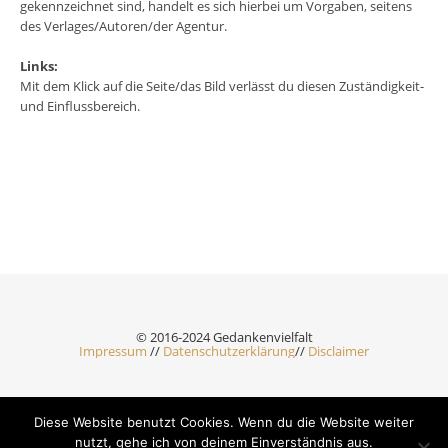
gekennzeichnet sind, handelt es sich hierbei um Vorgaben, seitens
des Verlages/Autoren/der Agentur.
Links:
Mit dem Klick auf die Seite/das Bild verlässt du diesen Zuständigkeit-
und Einflussbereich.
© 2016-2024 Gedankenvielfalt
Impressum
//
Datenschutzerklärung
//
Disclaimer
Diese Website benutzt Cookies. Wenn du die Website weiter
Ashe Theme by Royal-Flush - 2026 ©
nutzt, gehe ich von deinem Einverständnis aus.