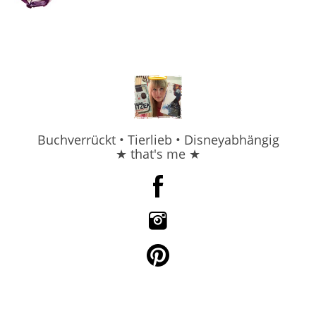
Buchverrückt • Tierlieb • Disneyabhängig
★ that's me ★