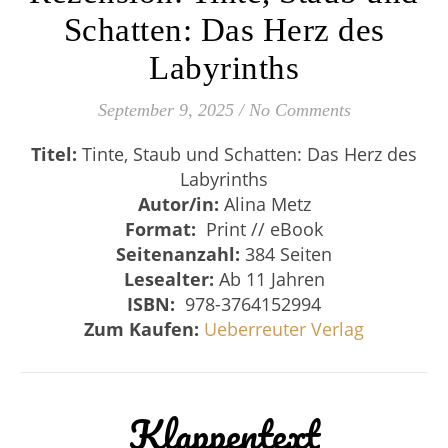
Schatten: Das Herz des
Labyrinths
September 9, 2025
/
No Comments
Titel:
Tinte, Staub und Schatten: Das Herz des
Labyrinths
Autor/in:
Alina Metz
Format:
Print // eBook
Seitenanzahl:
384 Seiten
Lesealter:
Ab 11 Jahren
ISBN:
‎ 978-3764152994
Zum Kaufen:
Ueberreuter Verlag
Klappentext