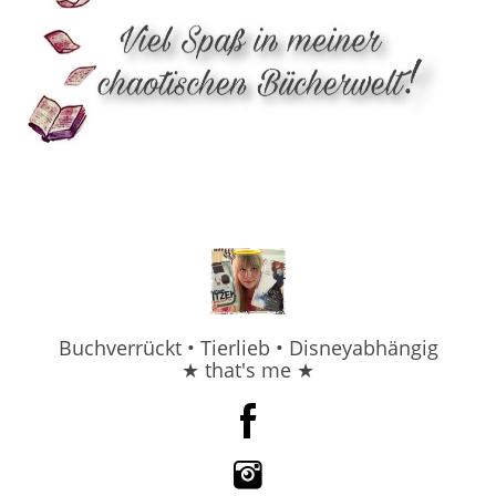
Buchverrückt • Tierlieb • Disneyabhängig
★ that's me ★