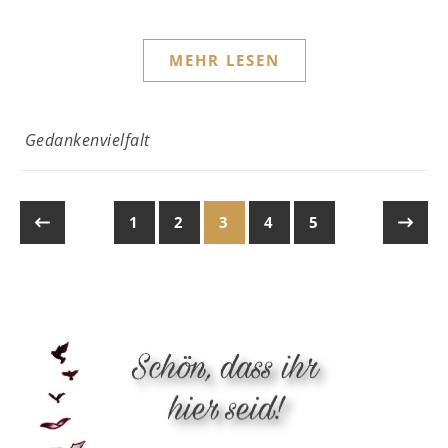
MEHR LESEN
Gedankenvielfalt
1
2
3
4
5