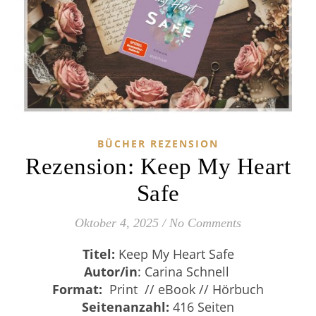
BÜCHER REZENSION
Rezension: Keep My Heart
Safe
Oktober 4, 2025
/
No Comments
Titel:
Keep My Heart Safe
Autor/in
: Carina Schnell
Format:
Print // eBook // Hörbuch
Seitenanzahl:
416 Seiten