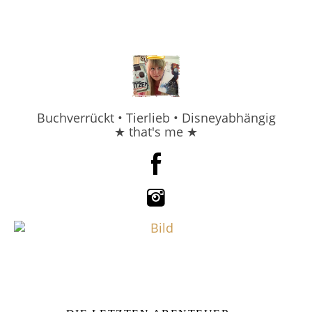
Buchverrückt • Tierlieb • Disneyabhängig
★ that's me ★