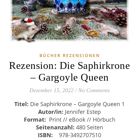
BÜCHER REZENSIONEN
Rezension: Die Saphirkrone
– Gargoyle Queen
Dezember 15, 2022
/
No Comments
Titel:
Die Saphirkrone – Gargoyle Queen 1
Autor/in:
Jennifer Estep
Format:
Print // eBook // Hörbuch
Seitenanzahl:
480 Seiten
ISBN:
‎
‎
978-3492707510