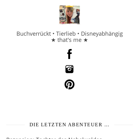
Buchverrückt • Tierlieb • Disneyabhängig
★ that's me ★
DIE LETZTEN ABENTEUER …