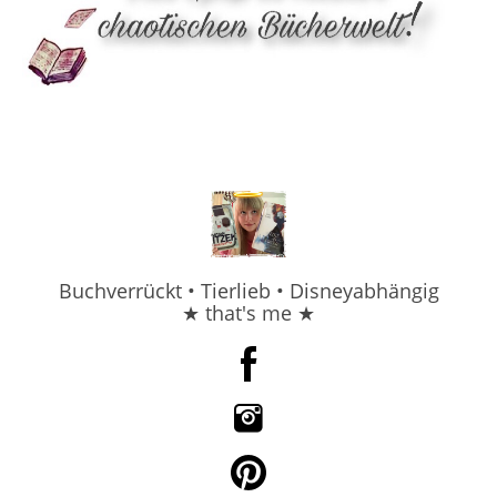
Buchverrückt • Tierlieb • Disneyabhängig
★ that's me ★