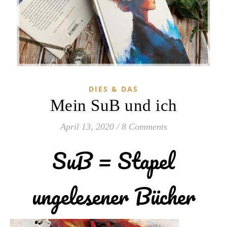
DIES & DAS
Mein SuB und ich
April 13, 2020
/
8 Comments
SuB = Stapel
ungelesener Bücher