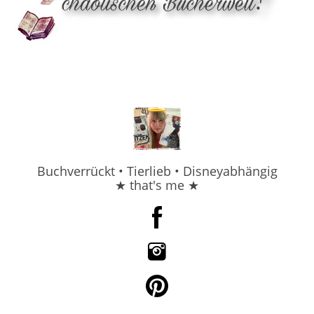
Buchverrückt • Tierlieb • Disneyabhängig
★ that's me ★