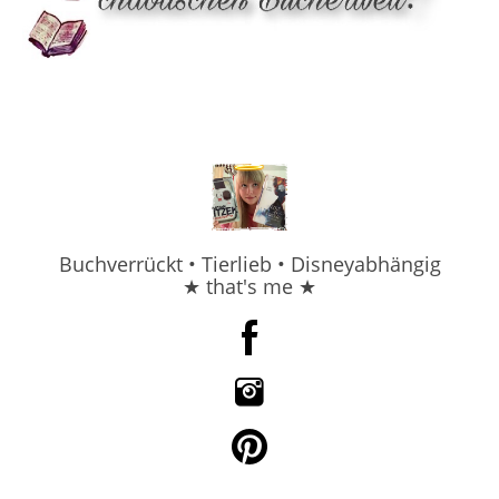
Buchverrückt • Tierlieb • Disneyabhängig
★ that's me ★