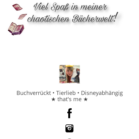
Buchverrückt • Tierlieb • Disneyabhängig
★ that's me ★