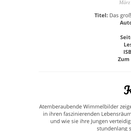
März 
Titel:
Das groß
Aut
Sei
Le
IS
Zum 
K
Atemberaubende Wimmelbilder zeigen 
in ihren faszinierenden Lebensräum
und wie sie ihre Jungen verteidi
stundenlang s