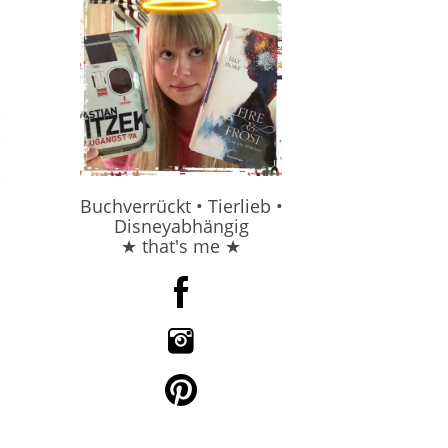
Buchverrückt • Tierlieb •
Disneyabhängig
★ that's me ★