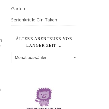
Garten
Serienkritik: Girl Taken
ÄLTERE ABENTEUER VOR
h
r
LANGER ZEIT …
Ältere Abenteuer vor langer Zeit …
n
g