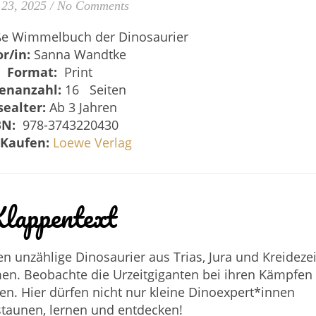
23, 2025
/
No Comments
e Wimmelbuch der Dinosaurier
or/in:
Sanna Wandtke
Format:
Print
tenanzahl:
16 Seiten
sealter:
Ab 3 Jahren
BN:
‎ 978-3743220430
Kaufen:
Loewe Verlag
lappentext
unzählige Dinosaurier aus Trias, Jura und Kreidezei
en. Beobachte die Urzeitgiganten bei ihren Kämpfen
gen. Hier dürfen nicht nur kleine Dinoexpert*innen
taunen, lernen und entdecken!