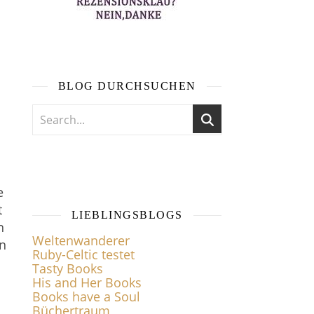
BLOG DURCHSUCHEN
e
t
LIEBLINGSBLOGS
n
Weltenwanderer
n
Ruby-Celtic testet
Tasty Books
His and Her Books
Books have a Soul
Büchertraum