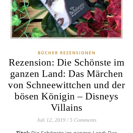
BÜCHER REZENSIONEN
Rezension: Die Schönste im
ganzen Land: Das Märchen
von Schneewittchen und der
bösen Königin – Disneys
Villains
Juli 12, 2019
/
5 Comments
Titel:
Die Schönste im ganzen Land: Das