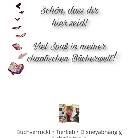
Buchverrückt • Tierlieb • Disneyabhängig
★ that's me ★