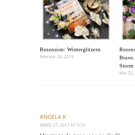
Rezension: Winterglitzern
Rezens
Februar 24, 2019
Brave.
Storm
Mai 22,
ANGELA K
MÄRZ 27, 2017 AT 5:15