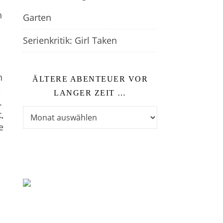
h
Garten
Serienkritik: Girl Taken
h
ÄLTERE ABENTEUER VOR
e
LANGER ZEIT …
.
Ältere Abenteuer vor langer Zeit …
,
e