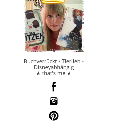
Buchverrückt • Tierlieb •
Disneyabhängig
★ that's me ★
e