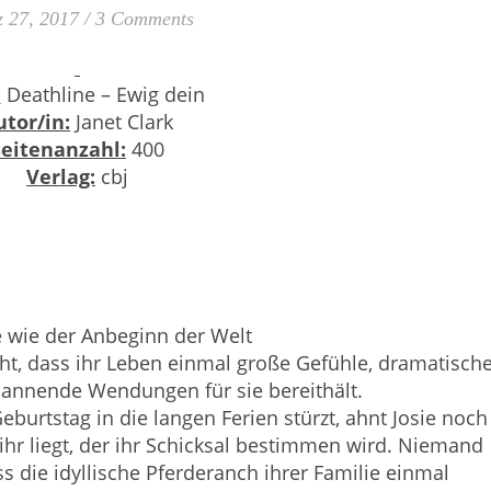
 27, 2017
/
3 Comments
:
Deathline – Ewig dein
utor/in:
Janet Clark
Seitenanzahl:
400
Verlag:
cbj
 wie der Anbeginn der Welt
t, dass ihr Leben einmal große Gefühle, dramatisch
annende Wendungen für sie bereithält.
Geburtstag in die langen Ferien stürzt, ahnt Josie noch
ihr liegt, der ihr Schicksal bestimmen wird. Niemand
s die idyllische Pferderanch ihrer Familie einmal