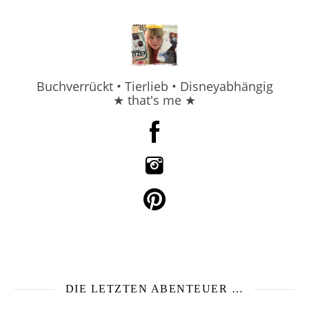
Buchverrückt • Tierlieb • Disneyabhängig
★ that's me ★
DIE LETZTEN ABENTEUER …