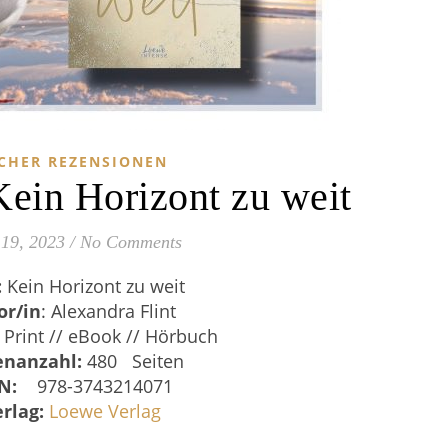
CHER REZENSIONEN
Kein Horizont zu weit
 19, 2023
/
No Comments
:
Kein Horizont zu weit
or/in
: Alexandra Flint
Print // eBook // Hörbuch
enanzahl:
480 Seiten
BN:
‎
‎ 978-3743214071
rlag:
Loewe Verlag