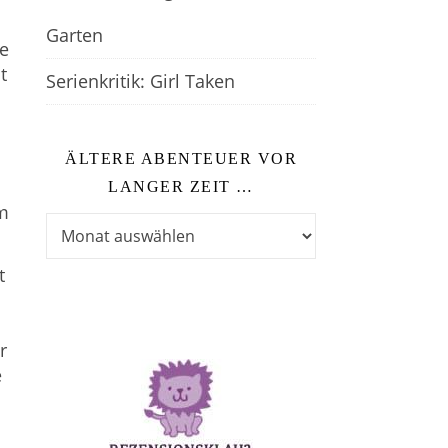
Garten
te
t
Serienkritik: Girl Taken
ÄLTERE ABENTEUER VOR
LANGER ZEIT …
m
Ältere Abenteuer vor langer Zeit …
t
r
e