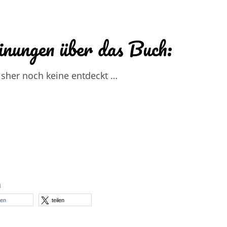
nungen über das Buch:
isher noch keine entdeckt …
n
len
teilen