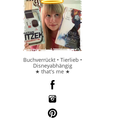
Buchverrückt • Tierlieb •
Disneyabhängig
★ that's me ★