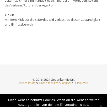
gekennzeichnet sind, handelt es sich hierbei um Vorgaben, seitens
des Verlages/Autoren/der Agentur.
Links:
Mit dem Klick auf die Seite/das Bild verlässt du diesen Zuständigkeit-
und Einflussbereich.
© 2016-2024 Gedankenvielfalt
Impressum
//
Datenschutzerklärung
//
Disclaimer
Diese Website benutzt Cookies. Wenn du die Website weiter
Ashe Theme by Royal-Flush - 2026 ©
nutzt, gehe ich von deinem Einverständnis aus.