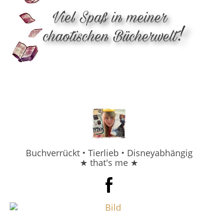
Buchverrückt • Tierlieb • Disneyabhängig
★ that's me ★