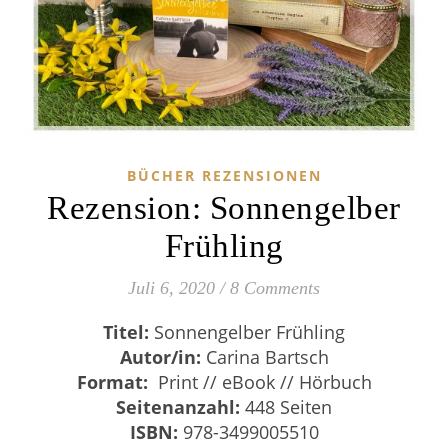
BÜCHER REZENSIONEN
Rezension: Sonnengelber
Frühling
Juli 6, 2020
/
8 Comments
Titel:
Sonnengelber Frühling
Autor/in:
Carina Bartsch
Format:
Print // eBook // Hörbuch
Seitenanzahl:
448 Seiten
ISBN:
978-3499005510