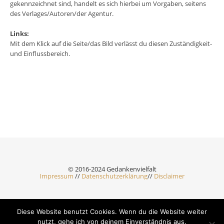
gekennzeichnet sind, handelt es sich hierbei um Vorgaben, seitens
des Verlages/Autoren/der Agentur.
Links:
Mit dem Klick auf die Seite/das Bild verlässt du diesen Zuständigkeit-
und Einflussbereich.
© 2016-2024 Gedankenvielfalt
Impressum
//
Datenschutzerklärung
//
Disclaimer
Diese Website benutzt Cookies. Wenn du die Website weiter
Ashe Theme by Royal-Flush - 2026 ©
nutzt, gehe ich von deinem Einverständnis aus.