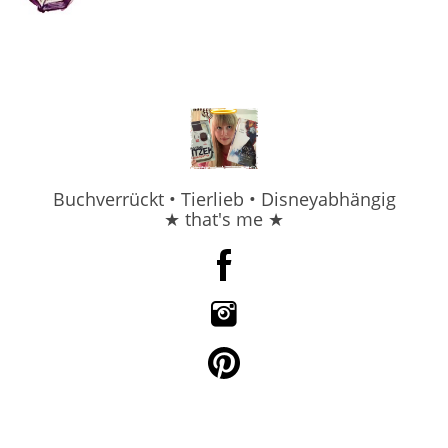
Buchverrückt • Tierlieb • Disneyabhängig
★ that's me ★