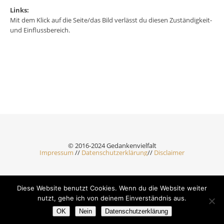
Links:
Mit dem Klick auf die Seite/das Bild verlässt du diesen Zuständigkeit-
und Einflussbereich.
© 2016-2024 Gedankenvielfalt
Impressum
//
Datenschutzerklärung
//
Disclaimer
Diese Website benutzt Cookies. Wenn du die Website weiter
Ashe Theme by Royal-Flush - 2026 ©
nutzt, gehe ich von deinem Einverständnis aus.
OK
Nein
Datenschutzerklärung