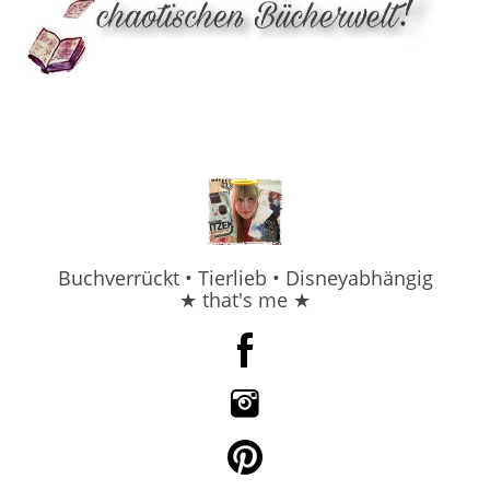
Buchverrückt • Tierlieb • Disneyabhängig
★ that's me ★