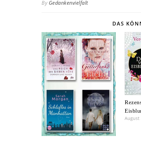
By
Gedankenvielfalt
DAS KÖN
Rezens
Eisbl
August 