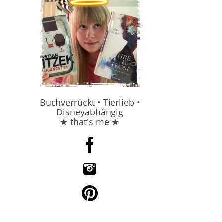
e
Buchverrückt • Tierlieb •
Disneyabhängig
★ that's me ★