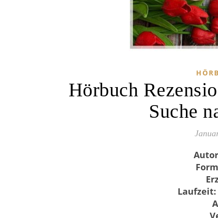
HÖRB
Hörbuch Rezension
Suche n
Januar
Autor
Form
Er
Laufzeit:
A
V