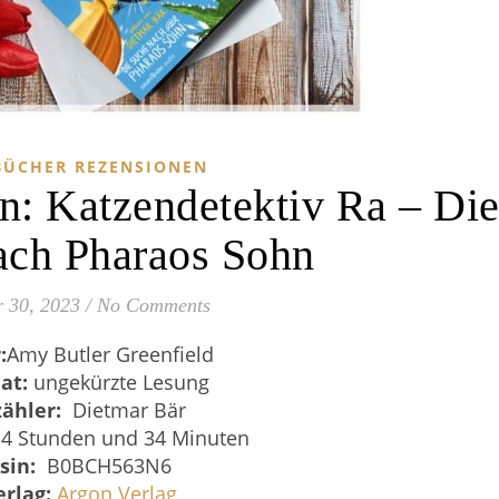
ÜCHER REZENSIONEN
: Katzendetektiv Ra – Di
ach Pharaos Sohn
 30, 2023
/
No Comments
:
Amy Butler Greenfield
at:
ungekürzte Lesung
zähler:
Dietmar Bär
4 Stunden und 34 Minuten
sin:
‎
B0BCH563N6
erlag:
Argon Verlag