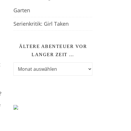
Garten
Serienkritik: Girl Taken
h
ÄLTERE ABENTEUER VOR
LANGER ZEIT …
t
Ältere Abenteuer vor langer Zeit …
?
e