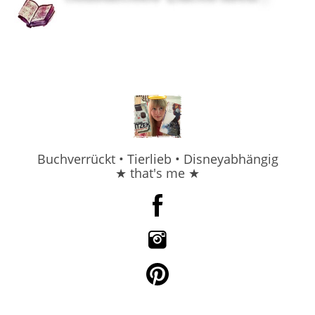
Buchverrückt • Tierlieb • Disneyabhängig
★ that's me ★