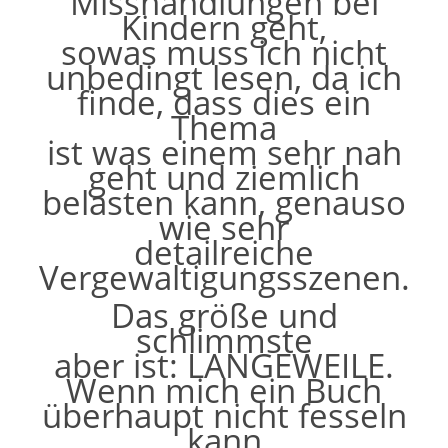
Misshandlungen bei
Kindern geht,
sowas muss ich nicht
unbedingt lesen, da ich
finde, dass dies ein
Thema
ist was einem sehr nah
geht und ziemlich
belasten kann, genauso
wie sehr
detailreiche
Vergewaltigungsszenen.
Das größe und
schlimmste
aber ist: LANGEWEILE.
Wenn mich ein Buch
überhaupt nicht fesseln
kann