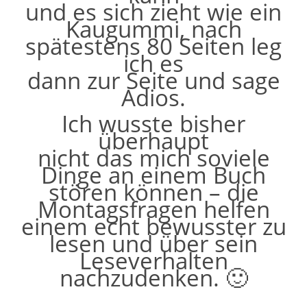
und es sich zieht wie ein
Kaugummi, nach
spätestens 80 Seiten leg
ich es
dann zur Seite und sage
Adios.
Ich wusste bisher
überhaupt
nicht das mich soviele
Dinge an einem Buch
stören können – die
Montagsfragen helfen
einem echt bewusster zu
lesen und über sein
Leseverhalten
nachzudenken. 🙂