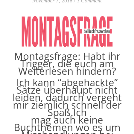
November 7, 2016
/
1 Comment
Montagsfrage: Habt ihr
Trigger, die euch am
Weiterlesen hindern?
Ich kann “abgehackte”
Sätze überhaupt nicht
leiden, dadurch vergeht
mir ziemlich schnell der
Spaß.Ich
mag auch keine
Buchthemen wo es um