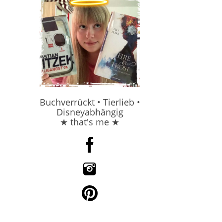
Buchverrückt • Tierlieb •
Disneyabhängig
★ that's me ★