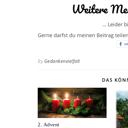
Weitere Mei
… Leider b
Gerne darfst du meinen Beitrag teile
tei
By
Gedankenvielfalt
DAS KÖN
2. Advent