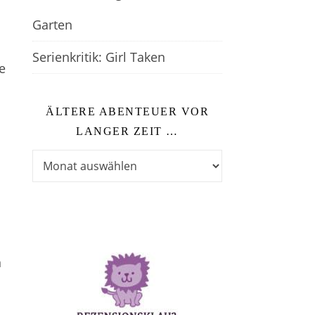
Garten
Serienkritik: Girl Taken
e
ÄLTERE ABENTEUER VOR
LANGER ZEIT …
Ältere Abenteuer vor langer Zeit …
n