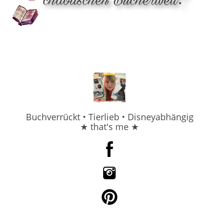
Buchverrückt • Tierlieb • Disneyabhängig
★ that's me ★