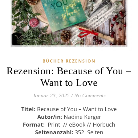
BÜCHER REZENSION
Rezension: Because of You –
Want to Love
Januar 23, 2025
/
No Comments
Titel:
Because of You – Want to Love
Autor/in
: Nadine Kerger
Format:
Print // eBook // Hörbuch
Seitenanzahl:
352 Seiten