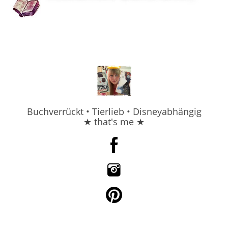
Buchverrückt • Tierlieb • Disneyabhängig
★ that's me ★