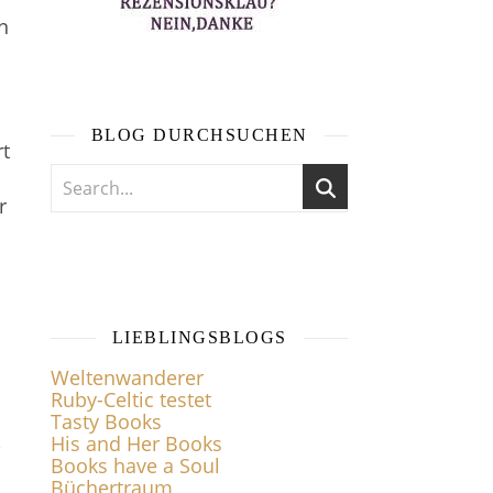
n
BLOG DURCHSUCHEN
rt
r
LIEBLINGSBLOGS
Weltenwanderer
Ruby-Celtic testet
Tasty Books
,
His and Her Books
Books have a Soul
Büchertraum