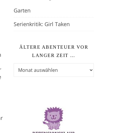
h
Garten
Serienkritik: Girl Taken
ÄLTERE ABENTEUER VOR
h
LANGER ZEIT …
Ältere Abenteuer vor langer Zeit …
r
e
r