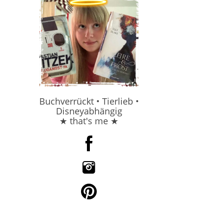
Buchverrückt • Tierlieb •
Disneyabhängig
★ that's me ★