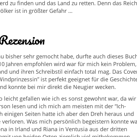
erd zu finden und das Land zu retten. Denn das Reic
ölker ist in größter Gefahr …
Rezension
au bisher sehr gemocht habe, durfte auch dieses Buc
 10 Jahren empfohlen wird war für mich kein Problem,
and und ihren Schreibstil einfach total mag. Das Cove
 Windprinzessin
” ist perfekt geeignet für die Geschicht
und konnte bei mir direkt die Neugier wecken.
so leicht gefallen wie ich es sonst gewohnt war, da wir
erson lesen und ich mich am meisten mit der “Ich-
h einigen Seiten hatte ich aber den Dreh heraus und
e verloren. Was mich persönlich begeistern konnte wa
na in Irland und Riana in Ventusia aus der dritten
omit von beiden Orten ziemlich viel mitbekommen