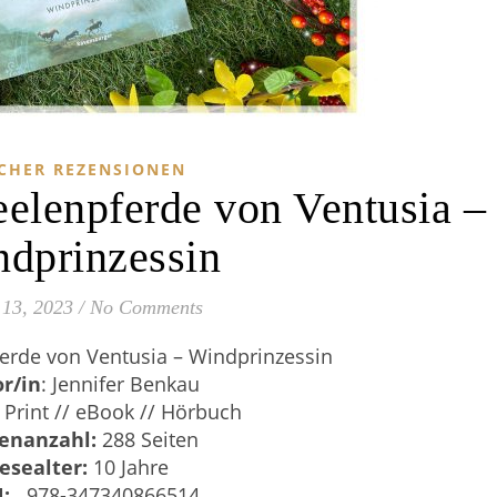
CHER REZENSIONEN
eelenpferde von Ventusia –
dprinzessin
13, 2023
/
No Comments
erde von Ventusia – Windprinzessin
r/in
: Jennifer Benkau
Print // eBook // Hörbuch
tenanzahl:
288 Seiten
esealter:
10 Jahre
N:
‎
978-347340866514