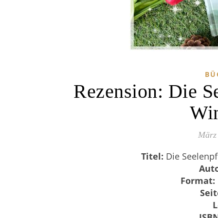
BÜ
Rezension: Die S
Win
März 
Titel:
Die Seelenpf
Auto
Format:
Sei
L
ISB