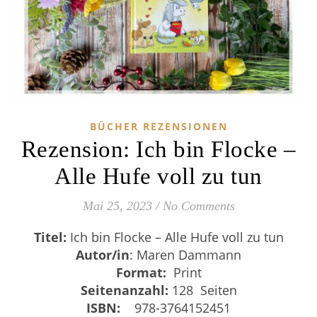
BÜCHER REZENSIONEN
Rezension: Ich bin Flocke –
Alle Hufe voll zu tun
Mai 25, 2023
/
No Comments
Titel:
Ich bin Flocke – Alle Hufe voll zu tun
Autor/in
: Maren Dammann
Format:
Print
Seitenanzahl:
128 Seiten
ISBN:
‎
‎ 978-3764152451