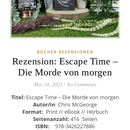
BÜCHER REZENSIONEN
Rezension: Escape Time –
Die Morde von morgen
Mai 24, 2023
/
No Comments
Titel:
Escape Time – Die Morde von morgen
Autor/in
: Chris McGeorge
Format:
Print // eBook // Hörbuch
Seitenanzahl:
416 Seiten
ISBN:
‎
‎ 978-3426227886