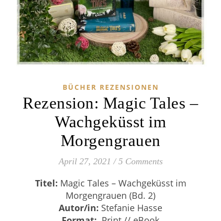
BÜCHER REZENSIONEN
Rezension: Magic Tales –
Wachgeküsst im
Morgengrauen
April 27, 2021
/
5 Comments
Titel:
Magic Tales – Wachgeküsst im
Morgengrauen (Bd. 2)
Autor/in:
Stefanie Hasse
Format:
Print // eBook