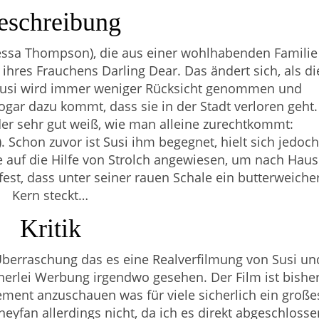
eschreibung
essa Thompson), die aus einer wohlhabenden Familie
ihres Frauchens Darling Dear. Das ändert sich, als di
usi wird immer weniger Rücksicht genommen und
ogar dazu kommt, dass sie in der Stadt verloren geht.
 der sehr gut weiß, wie man alleine zurechtkommt:
). Schon zuvor ist Susi ihm begegnet, hielt sich jedoch
e auf die Hilfe von Strolch angewiesen, um nach Hau
fest, dass unter seiner rauen Schale ein butterweiche
Kern steckt…
Kritik
 Überraschung das es eine Realverfilmung von Susi un
einerlei Werbung irgendwo gesehen. Der Film ist bishe
ment anzuschauen was für viele sicherlich ein große
eyfan allerdings nicht, da ich es direkt abgeschlosse