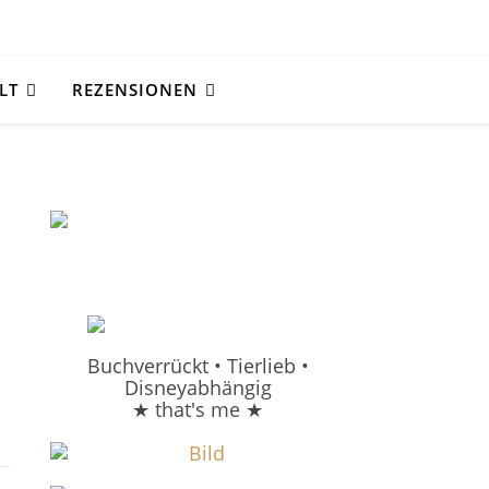
LT
REZENSIONEN
)
Buchverrückt • Tierlieb •
Disneyabhängig
★ that's me ★