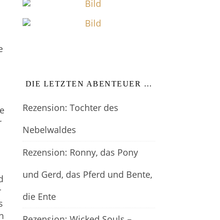
e
DIE LETZTEN ABENTEUER …
Rezension: Tochter des
se
r
Nebelwaldes
Rezension: Ronny, das Pony
und Gerd, das Pferd und Bente,
d
r
die Ente
s
n
Rezension: Wicked Souls –