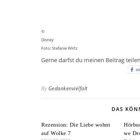
©
Disney
Foto: Stefanie Wirtz
Gerne darfst du meinen Beitrag teile
tei
By
Gedankenvielfalt
DAS KÖN
Rezension: Die Liebe wohnt
Hörbuc
auf Wolke 7
we Dro