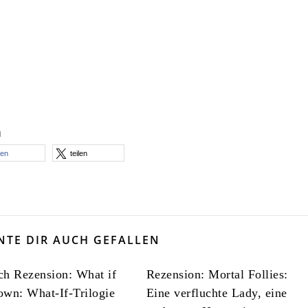
n
len
teilen
NTE DIR AUCH GEFALLEN
h Rezension: What if
Rezension: Mortal Follies:
wn: What-If-Trilogie
Eine verfluchte Lady, eine