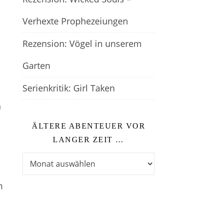
Verhexte Prophezeiungen
Rezension: Vögel in unserem
Garten
Serienkritik: Girl Taken
n
ÄLTERE ABENTEUER VOR
n
LANGER ZEIT …
Ältere Abenteuer vor langer Zeit …
m