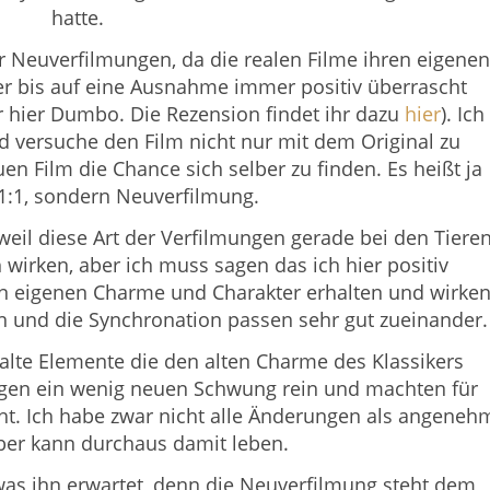
hatte.
er Neuverfilmungen, da die realen Filme ihren eigenen
r bis auf eine Ausnahme immer positiv überrascht
r hier Dumbo. Die Rezension findet ihr dazu
hier
). Ich
d versuche den Film nicht nur mit dem Original zu
n Film die Chance sich selber zu finden. Es heißt ja
 1:1, sondern Neuverfilmung.
weil diese Art der Verfilmungen gerade bei den Tiere
h wirken, aber ich muss sagen das ich hier positiv
ren eigenen Charme und Charakter erhalten und wirke
en und die Synchronation passen sehr gut zueinander.
alte Elemente die den alten Charme des Klassikers
ngen ein wenig neuen Schwung rein und machten für
t. Ich habe zwar nicht alle Änderungen als angeneh
er kann durchaus damit leben.
 was ihn erwartet, denn die Neuverfilmung steht dem