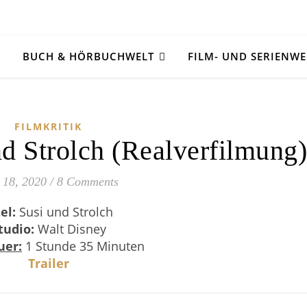
BUCH & HÖRBUCHWELT
FILM- UND SERIENWE
FILMKRITIK
nd Strolch (Realverfilmung
 18, 2020
/
8 Comments
el:
Susi und Strolch
tudio:
Walt Disney
uer:
1 Stunde 35 Minuten
Trailer