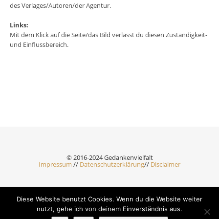
des Verlages/Autoren/der Agentur.
Links:
Mit dem Klick auf die Seite/das Bild verlässt du diesen Zuständigkeit-
und Einflussbereich.
© 2016-2024 Gedankenvielfalt
Impressum
//
Datenschutzerklärung
//
Disclaimer
Diese Website benutzt Cookies. Wenn du die Website weiter
Ashe Theme by Royal-Flush - 2026 ©
nutzt, gehe ich von deinem Einverständnis aus.