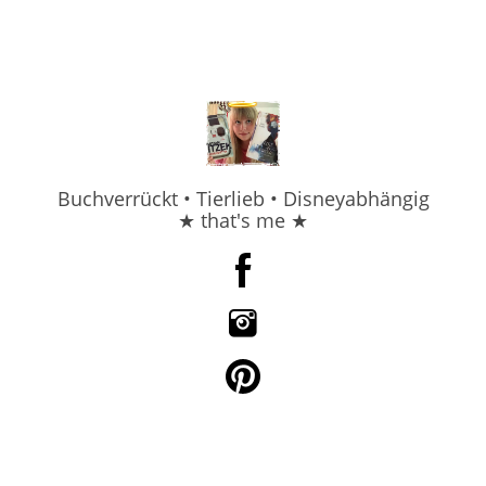
Buchverrückt • Tierlieb • Disneyabhängig
★ that's me ★