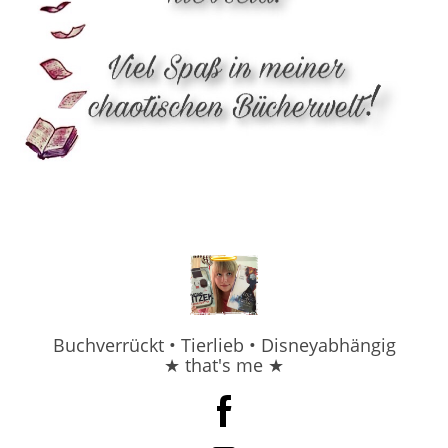
Buchverrückt • Tierlieb • Disneyabhängig
★ that's me ★