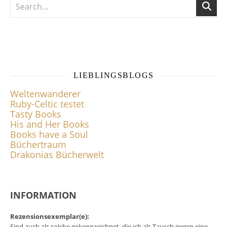
LIEBLINGSBLOGS
Weltenwanderer
Ruby-Celtic testet
Tasty Books
His and Her Books
Books have a Soul
Büchertraum
Drakonias Bücherwelt
INFORMATION
Rezensionsexemplar(e):
Sind auch als solche gekennzeichnet, die ich als Tausch gegen eine