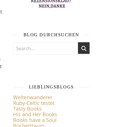
t
BLOG DURCHSUCHEN
e
t
LIEBLINGSBLOGS
Weltenwanderer
Ruby-Celtic testet
Tasty Books
His and Her Books
Books have a Soul
Büchertraum