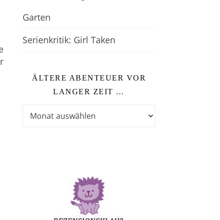
Garten
Serienkritik: Girl Taken
e
r
ÄLTERE ABENTEUER VOR
LANGER ZEIT …
Ältere Abenteuer vor langer Zeit …