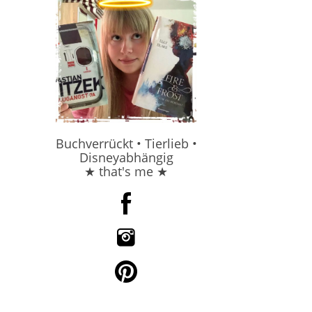
Buchverrückt • Tierlieb •
Disneyabhängig
★ that's me ★