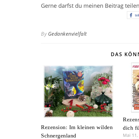
Gerne darfst du meinen Beitrag teile
tei
By
Gedankenvielfalt
DAS KÖN
Rezens
Rezension: Im kleinen wilden
dich f
Mai 11,
Schnergenland