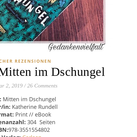
CHER REZENSIONEN
Mitten im Dschungel
ar 2, 2019
/
26 Comments
:
Mitten im Dschungel
r/in:
Katherine Rundell
rmat:
Print // eBook
enanzahl:
304 Seiten
BN:
978-3551554802