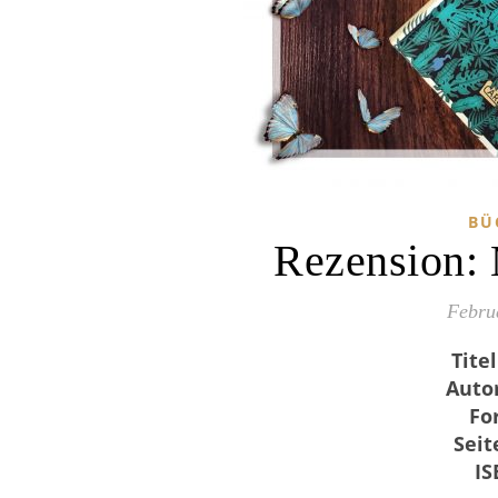
BÜ
Rezension: 
Febru
Titel
Auto
Fo
Seit
IS