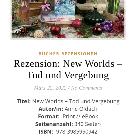
BÜCHER REZENSIONEN
Rezension: New Worlds –
Tod und Vergebung
März 22, 2022
/
No Comments
Titel:
New Worlds – Tod und Vergebung
Autor/in:
Anne Oldach
Format:
Print // eBook
Seitenanzahl:
340 Seiten
ISBN:
978-3985950942