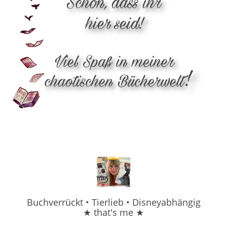
Buchverrückt • Tierlieb • Disneyabhängig
★ that's me ★