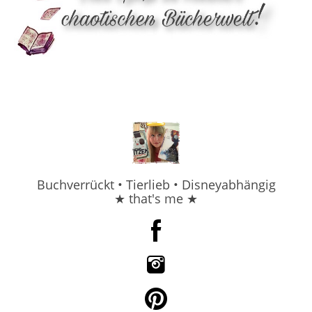
Buchverrückt • Tierlieb • Disneyabhängig
★ that's me ★