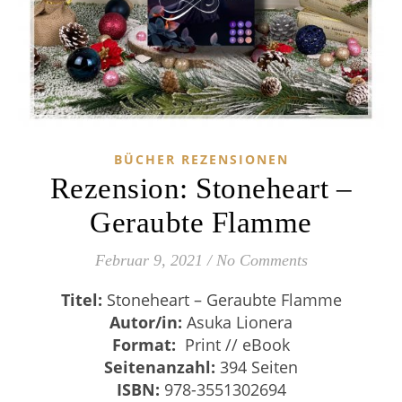
BÜCHER REZENSIONEN
Rezension: Stoneheart –
Geraubte Flamme
Februar 9, 2021
/
No Comments
Titel:
Stoneheart – Geraubte Flamme
Autor/in:
Asuka Lionera
Format:
Print // eBook
Seitenanzahl:
394 Seiten
ISBN:
978-3551302694