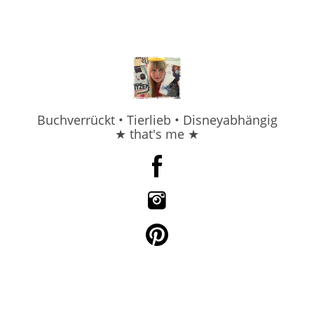
Buchverrückt • Tierlieb • Disneyabhängig
★ that's me ★