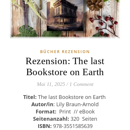
BÜCHER REZENSION
Rezension: The last
Bookstore on Earth
Mai 11, 2025
/
1 Comment
Titel:
The last Bookstore on Earth
Autor/in
: Lily Braun-Arnold
Format:
Print // eBook
Seitenanzahl:
320 Seiten
ISBN:
978-3551585639