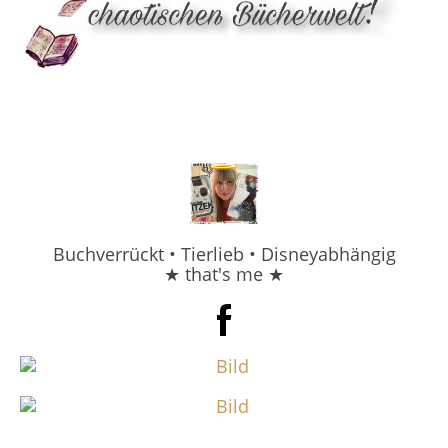
Buchverrückt • Tierlieb • Disneyabhängig
★ that's me ★