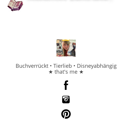
Buchverrückt • Tierlieb • Disneyabhängig
★ that's me ★