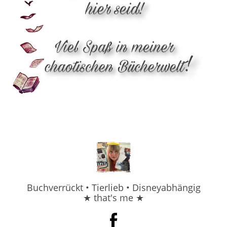
Buchverrückt • Tierlieb • Disneyabhängig
★ that's me ★