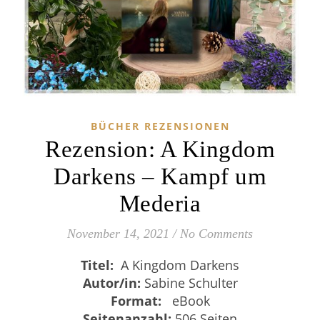
BÜCHER REZENSIONEN
Rezension: A Kingdom
Darkens – Kampf um
Mederia
November 14, 2021
/
No Comments
Titel:
A Kingdom Darkens
Autor/in:
Sabine Schulter
Format:
eBook
Seitenanzahl:
506 Seiten