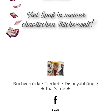
Buchverrückt • Tierlieb • Disneyabhängig
★ that's me ★