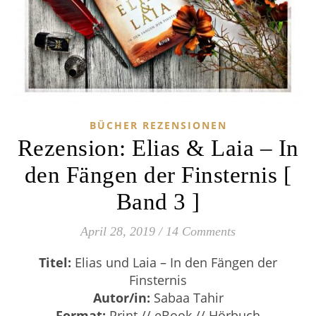
BÜCHER REZENSIONEN
Rezension: Elias & Laia – In
den Fängen der Finsternis [
Band 3 ]
April 28, 2019
/
14 Comments
Titel:
Elias und Laia – In den Fängen der
Finsternis
Autor/in:
Sabaa Tahir
Format:
Print // eBook // Hörbuch