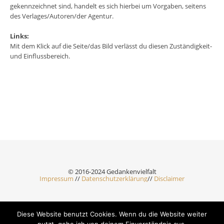
gekennzeichnet sind, handelt es sich hierbei um Vorgaben, seitens
des Verlages/Autoren/der Agentur.
Links:
Mit dem Klick auf die Seite/das Bild verlässt du diesen Zuständigkeit-
und Einflussbereich.
© 2016-2024 Gedankenvielfalt
Impressum
//
Datenschutzerklärung
//
Disclaimer
Diese Website benutzt Cookies. Wenn du die Website weiter
Ashe Theme by Royal-Flush - 2026 ©