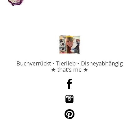
Buchverrückt • Tierlieb • Disneyabhängig
★ that's me ★