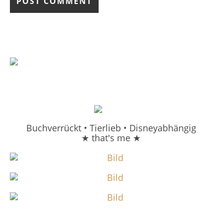
Buchverrückt • Tierlieb • Disneyabhängig
★ that's me ★