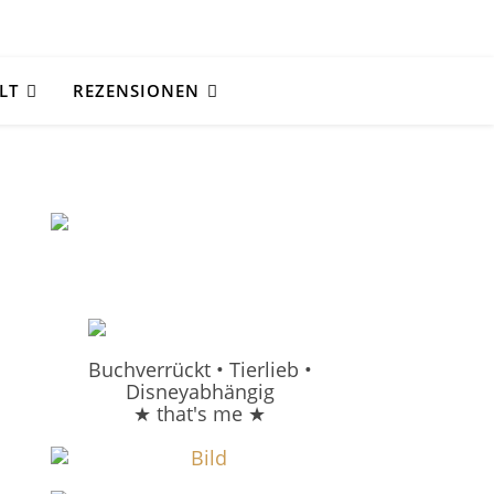
LT
REZENSIONEN
Buchverrückt • Tierlieb •
Disneyabhängig
★ that's me ★