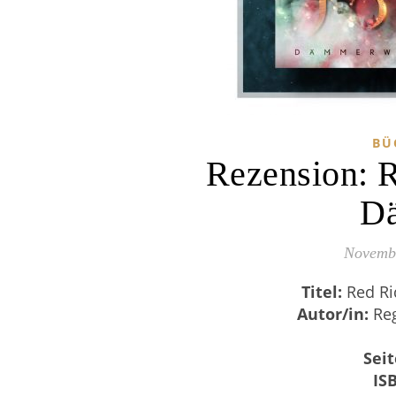
BÜ
Rezension: R
D
Novembe
Titel:
Red Ri
Autor/in:
Re
Sei
IS