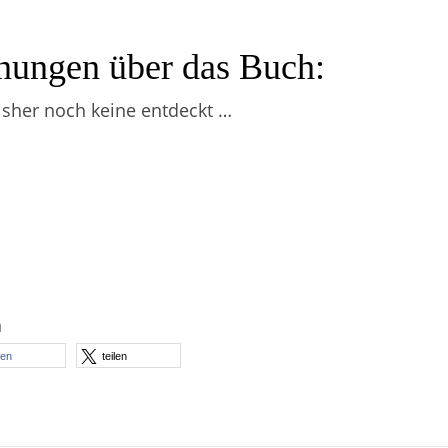
nungen über das Buch:
isher noch keine entdeckt …
n
len
teilen