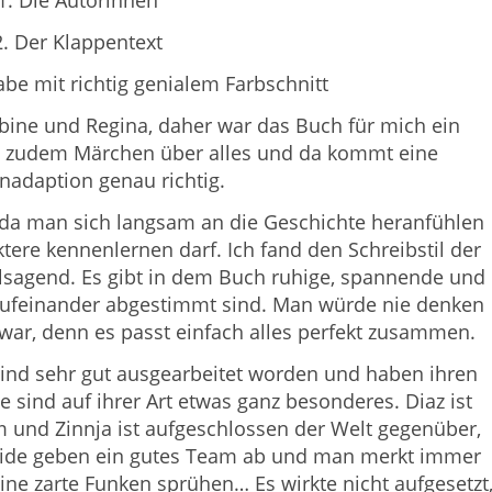
1. Die Autorinnen
2. Der Klappentext
be mit richtig genialem Farbschnitt
Sabine und Regina, daher war das Buch für mich ein
be zudem Märchen über alles und da kommt eine
adaption genau richtig.
, da man sich langsam an die Geschichte heranfühlen
ere kennenlernen darf. Ich fand den Schreibstil der
ielsagend. Es gibt in dem Buch ruhige, spannende und
 aufeinander abgestimmt sind. Man würde nie denken
ar, denn es passt einfach alles perfekt zusammen.
sind sehr gut ausgearbeitet worden und haben ihren
e sind auf ihrer Art etwas ganz besonderes. Diaz ist
m und Zinnja ist aufgeschlossen der Welt gegenüber,
e beide geben ein gutes Team ab und man merkt immer
ine zarte Funken sprühen… Es wirkte nicht aufgesetzt