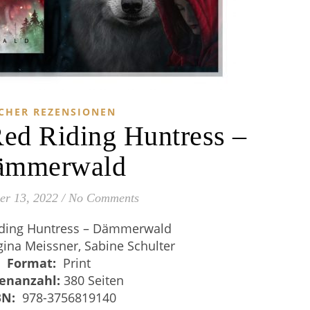
CHER REZENSIONEN
ed Riding Huntress –
ämmerwald
r 13, 2022
/
No Comments
ding Huntress – Dämmerwald
gina Meissner, Sabine Schulter
Format:
Print
tenanzahl:
380 Seiten
BN:
‎
978-3756819140