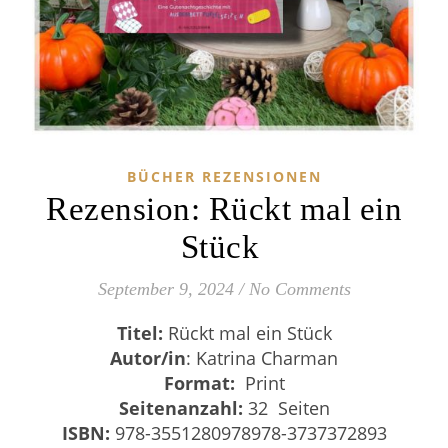
BÜCHER REZENSIONEN
Rezension: Rückt mal ein
Stück
September 9, 2024
/
No Comments
Titel:
Rückt mal ein Stück
Autor/in
: Katrina Charman
Format:
Print
Seitenanzahl:
32 Seiten
ISBN:
‎
978-3551280978978-3737372893