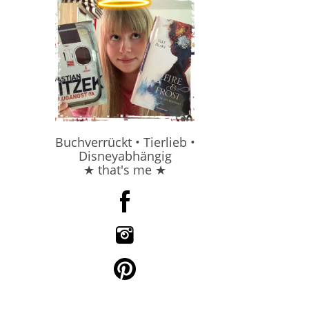
Buchverrückt • Tierlieb •
Disneyabhängig
★ that's me ★