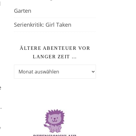
d
Garten
Serienkritik: Girl Taken
ÄLTERE ABENTEUER VOR
LANGER ZEIT …
Ältere Abenteuer vor langer Zeit …
e
.
f