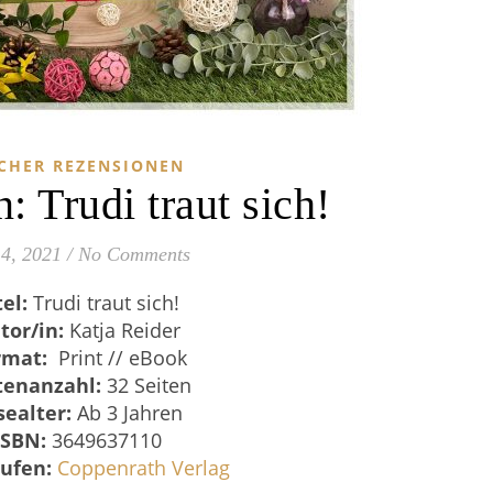
CHER REZENSIONEN
: Trudi traut sich!
 4, 2021
/
No Comments
tel:
Trudi traut sich!
tor/in:
Katja Reider
rmat:
Print // eBook
tenanzahl:
32 Seiten
sealter:
Ab 3 Jahren
ISBN:
3649637110
ufen:
Coppenrath Verlag