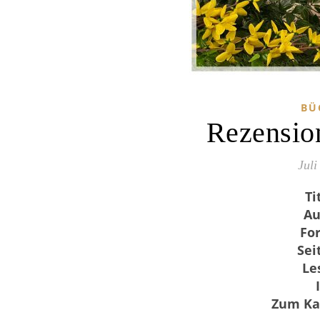
BÜ
Rezension
Juli
Ti
Au
Fo
Sei
Le
Zum Ka