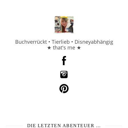
Buchverrückt • Tierlieb • Disneyabhängig
★ that's me ★
DIE LETZTEN ABENTEUER …