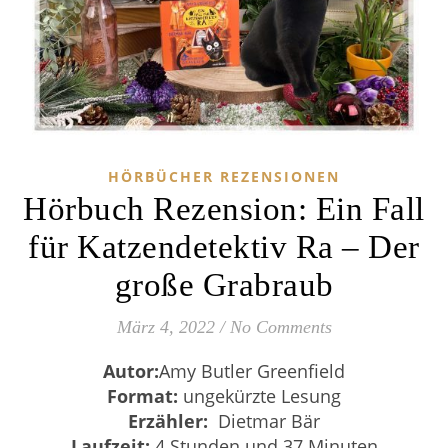
HÖRBÜCHER REZENSIONEN
Hörbuch Rezension: Ein Fall
für Katzendetektiv Ra – Der
große Grabraub
März 4, 2022
/
No Comments
Autor:
Amy Butler Greenfield
Format:
ungekürzte Lesung
Erzähler:
Dietmar Bär
Laufzeit:
4 Stunden und 37 Minuten