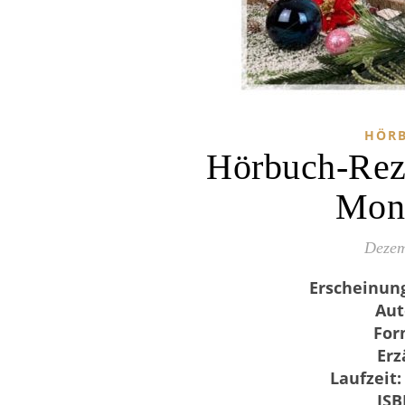
HÖRB
Hörbuch-Reze
Mon
Dezem
Erscheinun
Aut
For
Erz
Laufzeit:
ISB