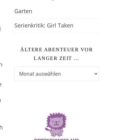
Garten
Serienkritik: Girl Taken
l
ÄLTERE ABENTEUER VOR
LANGER ZEIT …
n
Ältere Abenteuer vor langer Zeit …
e
h
h