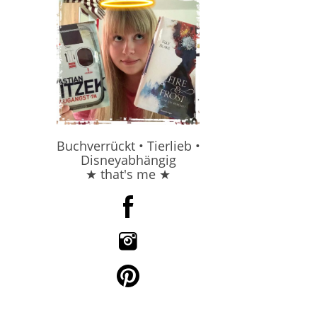
Buchverrückt • Tierlieb •
Disneyabhängig
★ that's me ★