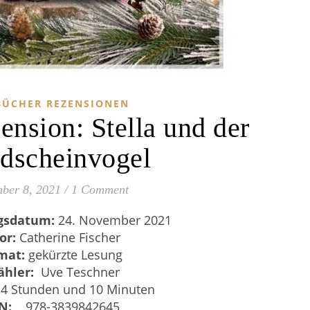
ÜCHER REZENSIONEN
nsion: Stella und der
dscheinvogel
ber 8, 2021
/
1 Comment
gsdatum:
24. November 2021
or:
Catherine Fischer
mat:
gekürzte Lesung
ähler:
Uve Teschner
4 Stunden und 10 Minuten
N:
‎
‎
978-3839842645